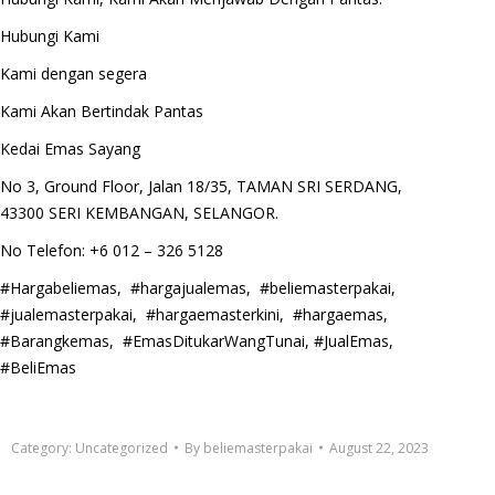
Hubungi Kami
Kami dengan segera
Kami Akan Bertindak Pantas
Kedai Emas Sayang
No 3, Ground Floor, Jalan 18/35, TAMAN SRI SERDANG,
43300 SERI KEMBANGAN, SELANGOR.
No Telefon: +6 012 – 326 5128
#Hargabeliemas, #hargajualemas, #beliemasterpakai,
#jualemasterpakai, #hargaemasterkini, #hargaemas,
#Barangkemas, #EmasDitukarWangTunai, #JualEmas,
#BeliEmas
Category:
Uncategorized
By
beliemasterpakai
August 22, 2023