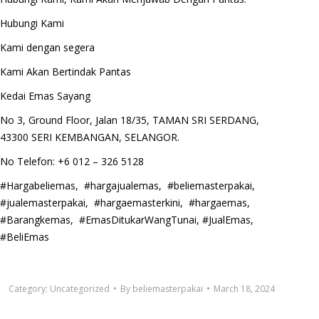
Hubungi Kami
Kami dengan segera
Kami Akan Bertindak Pantas
Kedai Emas Sayang
No 3, Ground Floor, Jalan 18/35, TAMAN SRI SERDANG,
43300 SERI KEMBANGAN, SELANGOR.
No Telefon: +6 012 – 326 5128
#Hargabeliemas, #hargajualemas, #beliemasterpakai,
#jualemasterpakai, #hargaemasterkini, #hargaemas,
#Barangkemas, #EmasDitukarWangTunai, #JualEmas,
#BeliEmas
Category:
Uncategorized
By
beliemasterpakai
March 18, 2024