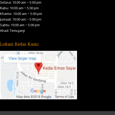
new
new
new
new
new
Selasa: 10:00 am ~ 5:00 pm
Rabu: 10:00 am ~ 5:00 pm
window
window
window
window
window
Khamis: 10:00 am ~ 5:00 pm
Jumaat: 10:00 am ~ 5:00 pm
Sabtu: 10:00 am ~ 5:00 pm
Ahad: Temujanji
Lokasi Kedai Kami