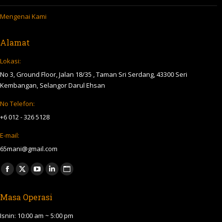
Mengenai Kami
Alamat
Lokasi:
No 3, Ground Floor, Jalan 18/35 , Taman Sri Serdang, 43300 Seri
Kembangan, Selangor Darul Ehsan
No Telefon:
+6 012 - 326 5128
E-mail:
65mani@gmail.com
Find us on:
Facebook
X
YouTube
Linkedin
Website
page
page
page
page
page
Masa Operasi
opens
opens
opens
opens
opens
in
in
in
in
in
Isnin: 10:00 am ~ 5:00 pm