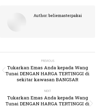
Author:
beliemasterpakai
Post
PREVIOUS
navigation
Tukarkan Emas Anda kepada Wang
Tunai DENGAN HARGA TERTINGGI di
Previous
post:
sekitar kawasan BANGSAR
NEXT
Tukarkan Emas Anda kepada Wang
Tunai DENGAN HARGA TERTINGGI di
Next