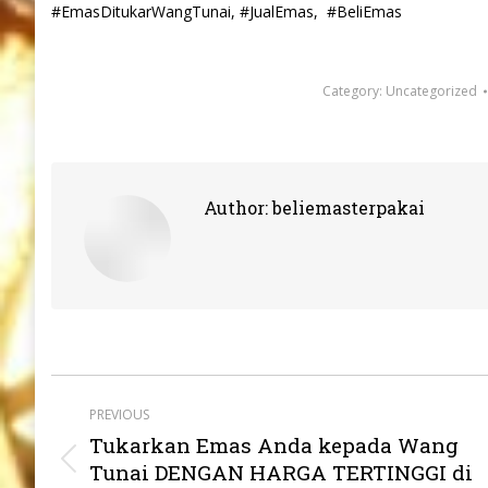
#EmasDitukarWangTunai, #JualEmas, #BeliEmas
Category:
Uncategorized
Author:
beliemasterpakai
Post
PREVIOUS
navigation
Tukarkan Emas Anda kepada Wang
Previous
Tunai DENGAN HARGA TERTINGGI di