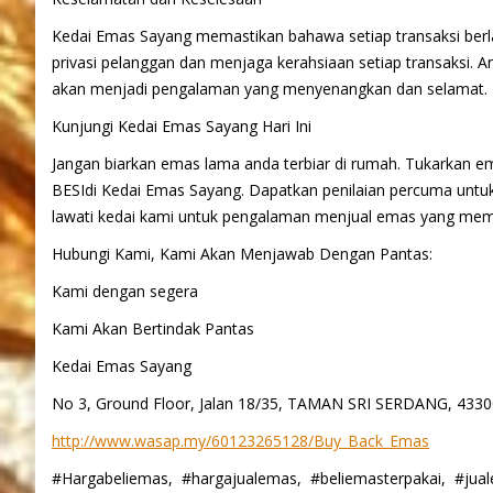
Kedai Emas Sayang memastikan bahawa setiap transaksi berl
privasi pelanggan dan menjaga kerahsiaan setiap transaksi
akan menjadi pengalaman yang menyenangkan dan selamat.
Kunjungi Kedai Emas Sayang Hari Ini
Jangan biarkan emas lama anda terbiar di rumah. Tukarkan 
BESIdi Kedai Emas Sayang. Dapatkan penilaian percuma untuk
lawati kedai kami untuk pengalaman menjual emas yang me
Hubungi Kami, Kami Akan Menjawab Dengan Pantas:
Kami dengan segera
Kami Akan Bertindak Pantas
Kedai Emas Sayang
No 3, Ground Floor, Jalan 18/35, TAMAN SRI SERDANG, 4
http://www.wasap.my/60123265128/Buy_Back_Emas
#Hargabeliemas, #hargajualemas, #beliemasterpakai, #ju