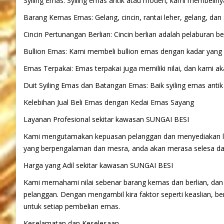
Syiling Emas: Syiling emas antik atau moden, kami membeliny
Barang Kemas Emas: Gelang, cincin, rantai leher, gelang, dan
Cincin Pertunangan Berlian: Cincin berlian adalah pelaburan 
Bullion Emas: Kami membeli bullion emas dengan kadar yang 
Emas Terpakai: Emas terpakai juga memiliki nilai, dan kami 
Duit Syiling Emas dan Batangan Emas: Baik syiling emas ant
Kelebihan Jual Beli Emas dengan Kedai Emas Sayang
Layanan Profesional sekitar kawasan SUNGAI BESI
Kami mengutamakan kepuasan pelanggan dan menyediakan lay
yang berpengalaman dan mesra, anda akan merasa selesa da
Harga yang Adil sekitar kawasan SUNGAI BESI
Kami memahami nilai sebenar barang kemas dan berlian, dan
pelanggan. Dengan mengambil kira faktor seperti keaslian, b
untuk setiap pembelian emas.
Keselamatan dan Keselesaan