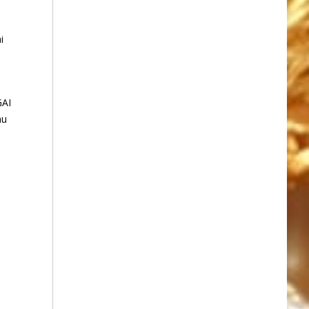
i
GAI
au