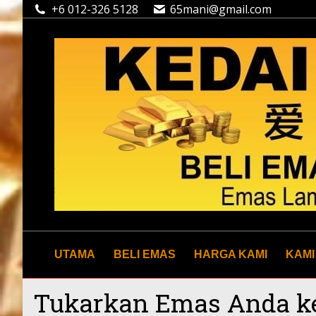
+6 012-326 5128
65mani@gmail.com
UTAMA
BELI EMAS
HARGA KAMI
KAMI
Tukarkan Emas Anda k