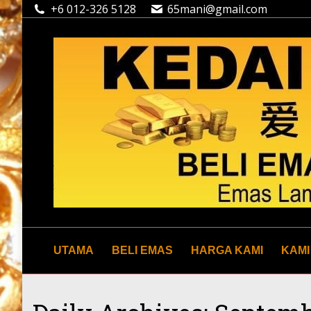
+6 012-326 5128
65mani@gmail.com
UTAMA
BELI EMAS
HARGA KAMI
KAMI