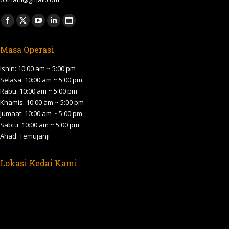
Find us on:
Facebook
X
YouTube
Linkedin
Website
page
page
page
page
page
Masa Operasi
opens
opens
opens
opens
opens
in
in
in
in
in
Isnin: 10:00 am ~ 5:00 pm
new
new
new
new
new
Selasa: 10:00 am ~ 5:00 pm
Rabu: 10:00 am ~ 5:00 pm
window
window
window
window
window
Khamis: 10:00 am ~ 5:00 pm
Jumaat: 10:00 am ~ 5:00 pm
Sabtu: 10:00 am ~ 5:00 pm
Ahad: Temujanji
Lokasi Kedai Kami