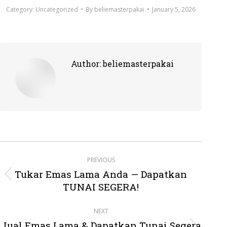
Category:
Uncategorized
By
beliemasterpakai
January 5, 2026
Author:
beliemasterpakai
Post
PREVIOUS
navigation
Tukar Emas Lama Anda — Dapatkan
Previous
TUNAI SEGERA!
post:
NEXT
Jual Emas Lama & Dapatkan Tunai Segera