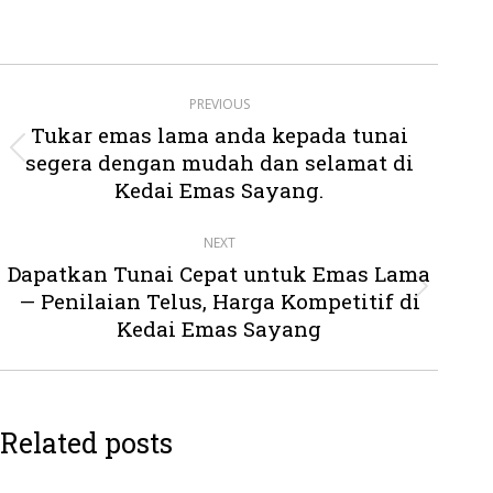
Post
PREVIOUS
navigation
Tukar emas lama anda kepada tunai
segera dengan mudah dan selamat di
Previous
post:
Kedai Emas Sayang.
NEXT
Dapatkan Tunai Cepat untuk Emas Lama
— Penilaian Telus, Harga Kompetitif di
Next
post:
Kedai Emas Sayang
Related posts