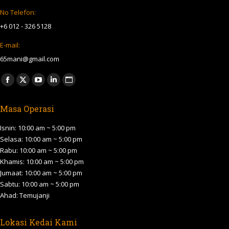
No Telefon:
+6 012 - 326 5128
E-mail:
65mani@gmail.com
Find us on:
Facebook
X
YouTube
Linkedin
Website
page
page
page
page
page
Masa Operasi
opens
opens
opens
opens
opens
in
in
in
in
in
Isnin: 10:00 am ~ 5:00 pm
new
new
new
new
new
Selasa: 10:00 am ~ 5:00 pm
Rabu: 10:00 am ~ 5:00 pm
window
window
window
window
window
Khamis: 10:00 am ~ 5:00 pm
Jumaat: 10:00 am ~ 5:00 pm
Sabtu: 10:00 am ~ 5:00 pm
Ahad: Temujanji
Lokasi Kedai Kami