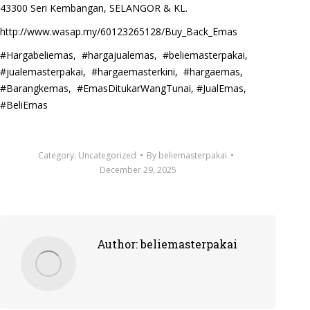
43300 Seri Kembangan, SELANGOR & KL.
http://www.wasap.my/60123265128/Buy_Back_Emas
#Hargabeliemas, #hargajualemas, #beliemasterpakai,
#jualemasterpakai, #hargaemasterkini, #hargaemas,
#Barangkemas, #EmasDitukarWangTunai, #JualEmas,
#BeliEmas
Category:
Uncategorized
By
beliemasterpakai
December 29, 2025
Author:
beliemasterpakai