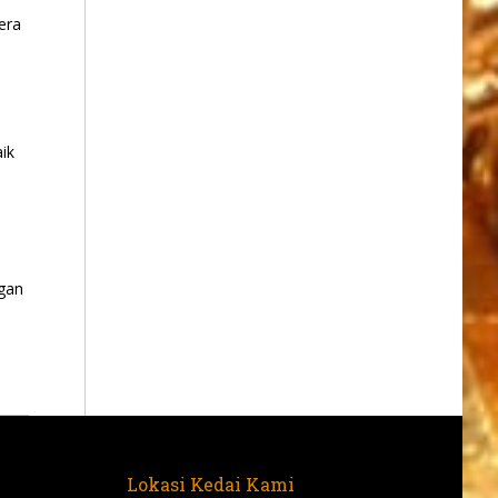
era
ik
gan
Lokasi Kedai Kami