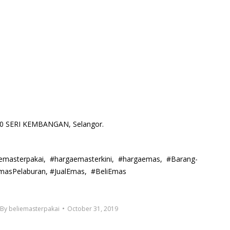
00 SERI KEMBANGAN, Selangor.
lemasterpakai, #hargaemasterkini, #hargaemas, #Barang-
masPelaburan, #JualEmas, #BeliEmas
By
beliemasterpakai
October 31, 2019