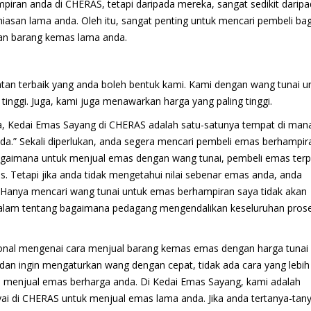
ran anda di CHERAS, tetapi daripada mereka, sangat sedikit darip
asan lama anda. Oleh itu, sangat penting untuk mencari pembeli bag
an barang kemas lama anda.
tan terbaik yang anda boleh bentuk kami. Kami dengan wang tunai u
inggi. Juga, kami juga menawarkan harga yang paling tinggi.
da, Kedai Emas Sayang di CHERAS adalah satu-satunya tempat di man
nda.” Sekali diperlukan, anda segera mencari pembeli emas berhampir
agaimana untuk menjual emas dengan wang tunai, pembeli emas terp
. Tetapi jika anda tidak mengetahui nilai sebenar emas anda, anda
 Hanya mencari wang tunai untuk emas berhampiran saya tidak akan
lam tentang bagaimana pedagang mengendalikan keseluruhan pros
onal mengenai cara menjual barang kemas emas dengan harga tunai
dan ingin mengaturkan wang dengan cepat, tidak ada cara yang lebih
an menjual emas berharga anda. Di Kedai Emas Sayang, kami adalah
yai di CHERAS untuk menjual emas lama anda. Jika anda tertanya-tan