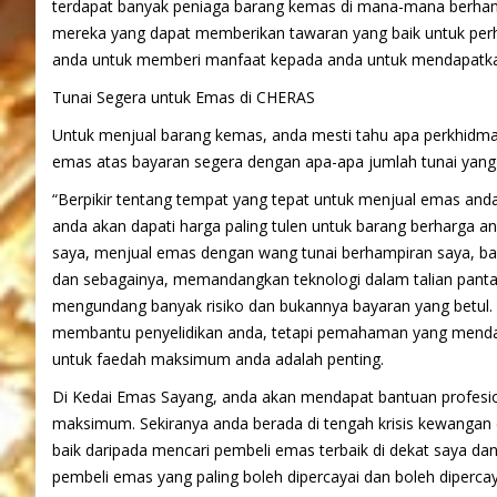
terdapat banyak peniaga barang kemas di mana-mana berhampi
mereka yang dapat memberikan tawaran yang baik untuk perhi
anda untuk memberi manfaat kepada anda untuk mendapatk
Tunai Segera untuk Emas di CHERAS
Untuk menjual barang kemas, anda mesti tahu apa perkhidma
emas atas bayaran segera dengan apa-apa jumlah tunai yang t
“Berpikir tentang tempat yang tepat untuk menjual emas an
anda akan dapati harga paling tulen untuk barang berharga a
saya, menjual emas dengan wang tunai berhampiran saya, b
dan sebagainya, memandangkan teknologi dalam talian pantas
mengundang banyak risiko dan bukannya bayaran yang betul.
membantu penyelidikan anda, tetapi pemahaman yang menda
untuk faedah maksimum anda adalah penting.
Di Kedai Emas Sayang, anda akan mendapat bantuan profesi
maksimum. Sekiranya anda berada di tengah krisis kewangan 
baik daripada mencari pembeli emas terbaik di dekat saya d
pembeli emas yang paling boleh dipercayai dan boleh diperca