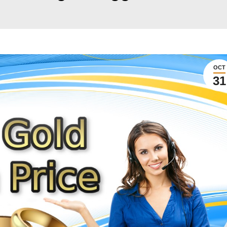
OCT
31