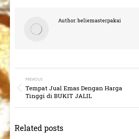
Author:
beliemasterpakai
Post
PREVIOUS
navigation
Tempat Jual Emas Dengan Harga
Previous
Tinggi di BUKIT JALIL
post:
Related posts