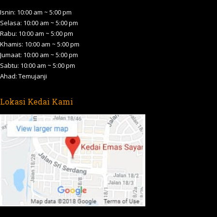
in
in
in
in
in
Isnin: 10:00 am ~ 5:00 pm
new
new
new
new
new
Selasa: 10:00 am ~ 5:00 pm
Rabu: 10:00 am ~ 5:00 pm
window
window
window
window
window
Khamis: 10:00 am ~ 5:00 pm
Jumaat: 10:00 am ~ 5:00 pm
Sabtu: 10:00 am ~ 5:00 pm
Ahad: Temujanji
Lokasi Kedai Kami