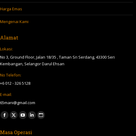
Harga Emas
Mengenai Kami
Alamat
Lokasi:
No 3, Ground Floor, Jalan 18/35 , Taman Sri Serdang, 43300 Seri
Kembangan, Selangor Darul Ehsan
No Telefon:
+6 012 - 326 5128
E-mail:
65mani@gmail.com
Find us on:
Facebook
X
YouTube
Linkedin
Website
page
page
page
page
page
Masa Operasi
opens
opens
opens
opens
opens