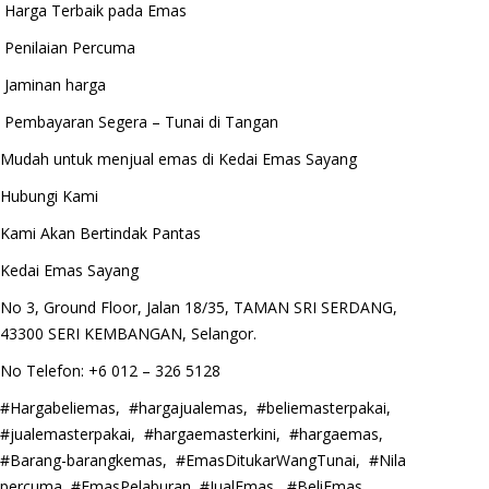
Harga Terbaik pada Emas
Penilaian Percuma
Jaminan harga
Pembayaran Segera – Tunai di Tangan
Mudah untuk menjual emas di Kedai Emas Sayang
Hubungi Kami
Kami Akan Bertindak Pantas
Kedai Emas Sayang
No 3, Ground Floor, Jalan 18/35, TAMAN SRI SERDANG,
43300 SERI KEMBANGAN, Selangor.
No Telefon: +6 012 – 326 5128
#Hargabeliemas, #hargajualemas, #beliemasterpakai,
#jualemasterpakai, #hargaemasterkini, #hargaemas,
#Barang-barangkemas, #EmasDitukarWangTunai, #Nila
percuma, #EmasPelaburan, #JualEmas, #BeliEmas