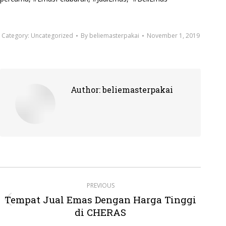
Category:
Uncategorized
By
beliemasterpakai
November 1, 2019
Author:
beliemasterpakai
Post
PREVIOUS
navigation
Tempat Jual Emas Dengan Harga Tinggi
Previous
di CHERAS
post: