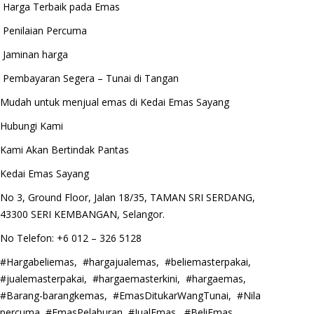
Harga Terbaik pada Emas
Penilaian Percuma
Jaminan harga
Pembayaran Segera – Tunai di Tangan
Mudah untuk menjual emas di Kedai Emas Sayang
Hubungi Kami
Kami Akan Bertindak Pantas
Kedai Emas Sayang
No 3, Ground Floor, Jalan 18/35, TAMAN SRI SERDANG,
43300 SERI KEMBANGAN, Selangor.
No Telefon: +6 012 – 326 5128
#Hargabeliemas, #hargajualemas, #beliemasterpakai,
#jualemasterpakai, #hargaemasterkini, #hargaemas,
#Barang-barangkemas, #EmasDitukarWangTunai, #Nila
percuma, #EmasPelaburan, #JualEmas, #BeliEmas