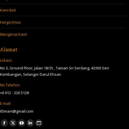
Kami Beli
Harga Emas
Mengenai Kami
Alamat
Lokasi:
No 3, Ground Floor, Jalan 18/35 , Taman Sri Serdang, 43300 Seri
Kembangan, Selangor Darul Ehsan
No Telefon:
+6 012 - 326 5128
E-mail:
65mani@gmail.com
Find us on:
Facebook
X
YouTube
Linkedin
Website