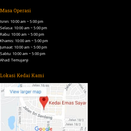
page
page
page
page
page
Masa Operasi
opens
opens
opens
opens
opens
in
in
in
in
in
Isnin: 10:00 am ~ 5:00 pm
new
new
new
new
new
Selasa: 10:00 am ~ 5:00 pm
Rabu: 10:00 am ~ 5:00 pm
window
window
window
window
window
Khamis: 10:00 am ~ 5:00 pm
Jumaat: 10:00 am ~ 5:00 pm
Sabtu: 10:00 am ~ 5:00 pm
Ahad: Temujanji
Lokasi Kedai Kami