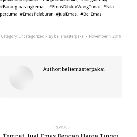
#Barang-barangkemas, #EmasDitukarWangTunai, #Nila
percuma, #EmasPelaburan, #JualEmas, #BeliEmas
Category:
Uncategorized
By
beliemasterpakai
November 4, 2019
Author:
beliemasterpakai
Post
PREVIOUS
navigation
Tempat Jual Emas Dengan Harga Tinggi