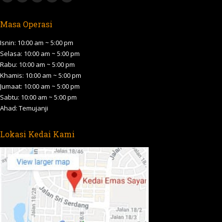
Facebook
X
YouTube
Linkedin
Website
page
page
page
page
page
Masa Operasi
opens
opens
opens
opens
opens
in
in
in
in
in
Isnin: 10:00 am ~ 5:00 pm
new
new
new
new
new
Selasa: 10:00 am ~ 5:00 pm
Rabu: 10:00 am ~ 5:00 pm
window
window
window
window
window
Khamis: 10:00 am ~ 5:00 pm
Jumaat: 10:00 am ~ 5:00 pm
Sabtu: 10:00 am ~ 5:00 pm
Ahad: Temujanji
Lokasi Kedai Kami