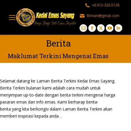
+6 012-326 5128
65mani@gmail.com
Mail
Facebook
X
YouTube
Linked
page
page
page
page
page
Berita
opens
opens
opens
opens
opens
in
in
in
in
in
Maklumat Terkini Mengenai Emas
new
new
new
new
new
window
window
window
window
windo
Selamat datang ke Laman Berita Terkini Kedai Emas Sayang.
Berita Terkini bulanan kami adalah cara mudah untuk
menyimpan up-to-date dengan berita terkini mengenai harga
pasaran emas dan info emas. Kami berharap berita-
berita yang kita berkongsi dalam Laman Berita Terkini akan
memberi inspirasi kepada anda ..