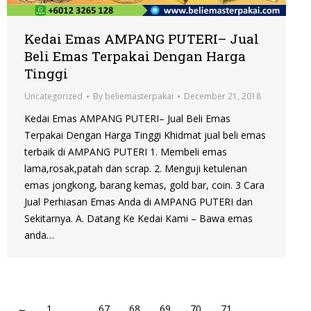
Kedai Emas AMPANG PUTERI– Jual
Beli Emas Terpakai Dengan Harga
Tinggi
Uncategorized
By
beliemasterpakai
December 21, 2018
Kedai Emas AMPANG PUTERI– Jual Beli Emas
Terpakai Dengan Harga Tinggi Khidmat jual beli emas
terbaik di AMPANG PUTERI 1. Membeli emas
lama,rosak,patah dan scrap. 2. Menguji ketulenan
emas jongkong, barang kemas, gold bar, coin. 3 Cara
Jual Perhiasan Emas Anda di AMPANG PUTERI dan
Sekitarnya. A. Datang Ke Kedai Kami – Bawa emas
anda…
←
1
…
67
68
69
70
71
…